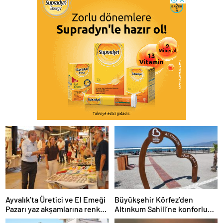
Ayvalık’ta Üretici ve El Emeği
Büyükşehir Körfez’den
Pazarı yaz akşamlarına renk
Altınkum Sahili’ne konforlu
katıyor
dokunuş: