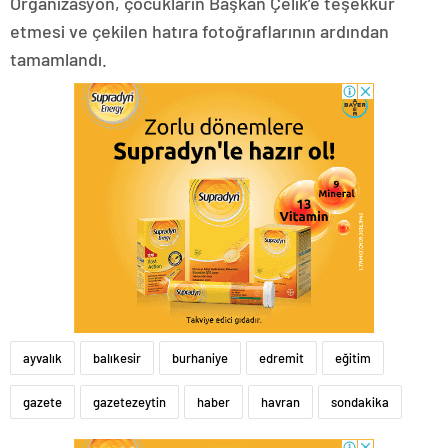
Organizasyon, çocukların Başkan Çelik’e teşekkür
etmesi ve çekilen hatıra fotoğraflarının ardından
tamamlandı.
ayvalık
balıkesir
burhaniye
edremit
eğitim
gazete
gazetezeytin
haber
havran
sondakika