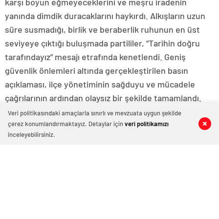
karşı boyun eğmeyeceklerini ve meşru iradenin
yanında dimdik duracaklarını haykırdı. Alkışların uzun
süre susmadığı, birlik ve beraberlik ruhunun en üst
seviyeye çıktığı buluşmada partililer, “Tarihin doğru
tarafındayız” mesajı etrafında kenetlendi. Geniş
güvenlik önlemleri altında gerçekleştirilen basın
açıklaması, ilçe yönetiminin sağduyu ve mücadele
çağrılarının ardından olaysız bir şekilde tamamlandı.
Veri politikasındaki amaçlarla sınırlı ve mevzuata uygun şekilde
çerez konumlandırmaktayız. Detaylar için
veri politikamızı
0
0
0
0
0
0
inceleyebilirsiniz.