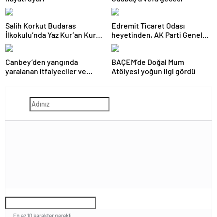
Salih Korkut Budaras
Edremit Ticaret Odası
İlkokulu’nda Yaz Kur’an Kursu
heyetinden, AK Parti Genel
belge töreni düzenlendi
Merkezi’ne ziyaret
Canbey’den yangında
BAÇEM’de Doğal Mum
yaralanan itfaiyeciler ve
Atölyesi yoğun ilgi gördü
gazeteciye ziyaret
En az 10 karakter gerekli