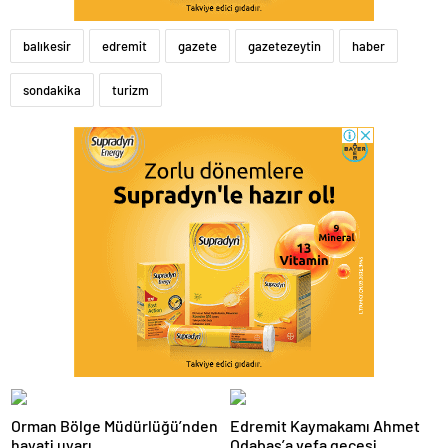
balıkesir
edremit
gazete
gazetezeytin
haber
sondakika
turizm
Orman Bölge Müdürlüğü’nden
Edremit Kaymakamı Ahmet
hayati uyarı
Odabaş’a vefa gecesi