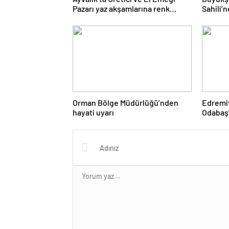
Pazarı yaz akşamlarına renk
Sahili’
katıyor
Orman Bölge Müdürlüğü’nden
Edremi
hayati uyarı
Odabaş’