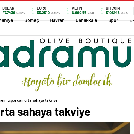
DOLAR
EURO
ALTIN
BITCOIN
47,7436
55,2510
6.660,55
3101246
0.18%
0.32%
2,59
0.4%
haniye
Gömeç
Havran
Çanakkale
Spor
E
remitspor’dan orta sahaya takviye
rta sahaya takviye