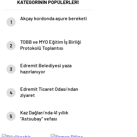
KATEGORİNİN POPÜLERLERİ
Akçay kordonda aşure bereketi
1
TOBB ve MYO Eğitim İş Birliği
2
Protokolü Toplantısı
gerçekleştirildi
Edremit Belediyesi yaza
3
hazırlanıyor
Edremit Ticaret Odası’ndan
4
ziyaret
Kaz Dağları’nda 41 yıllık
5
“Astsubay” vefası