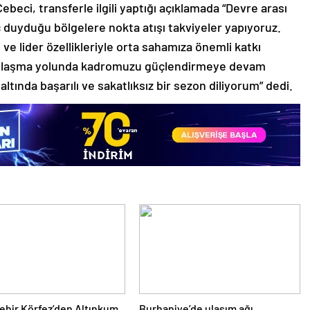
beci, transferle ilgili yaptığı açıklamada “Devre arası
 duyduğu bölgelere nokta atışı takviyeler yapıyoruz.
 ve lider özellikleriyle orta sahamıza önemli katkı
e ulaşma yolunda kadromuzu güçlendirmeye devam
tında başarılı ve sakatlıksız bir sezon diliyorum” dedi.
hir Körfez’den Altınkum
Burhaniye’de ulaşım ağı