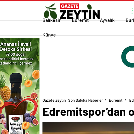
Balıkesir
Edremit
Ayvalık
Bur
Künye
Gazete Zeytin | Son Dakika Haberler
Edremit
Ed
Edremitspor’dan o