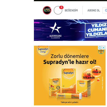
0
BEĞENDİM
ABONE OL