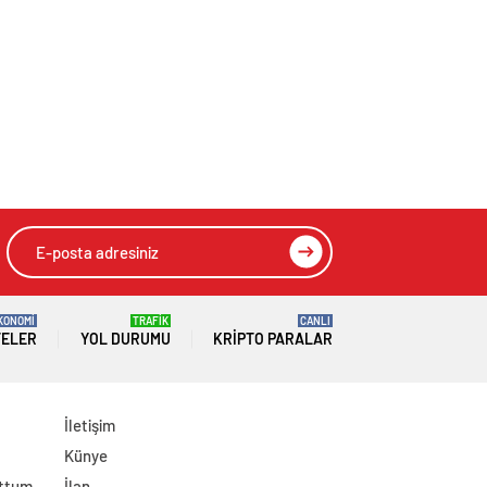
KONOMİ
TRAFİK
CANLI
TELER
YOL DURUMU
KRIPTO PARALAR
İletişim
Künye
uttum
İlan