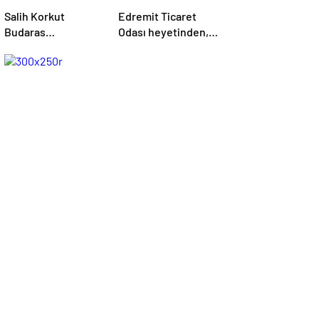
Salih Korkut
Edremit Ticaret
Budaras
Odası heyetinden,
İlkokulu’nda Yaz
AK Parti Genel
Kur’an Kursu belge
Merkezi’ne ziyaret
töreni düzenlendi