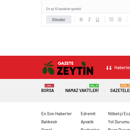
En az 10 karakter gerekli
Gönder
Haberler
CANLI
ANLIK
GÜNLÜ
BORSA
NAMAZ VAKITLERI
GAZETELE
En Son Haberler
Edremit
Nöbetçi Ec
Balıkesir
Ayvalık
Yol Durumu
Genel
Burhaniye
Puan Duru