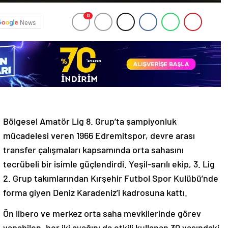
0
News
Bölgesel Amatör Lig 8. Grup’ta şampiyonluk
mücadelesi veren 1966 Edremitspor, devre arası
transfer çalışmaları kapsamında orta sahasını
tecrübeli bir isimle güçlendirdi. Yeşil-sarılı ekip, 3. Lig
2. Grup takımlarından Kırşehir Futbol Spor Kulübü’nde
forma giyen Deniz Karadeniz’i kadrosuna kattı.
Ön libero ve merkez orta saha mevkilerinde görev
yapabilen, her iki ayağını da etkili kullanan 30 yaşındaki