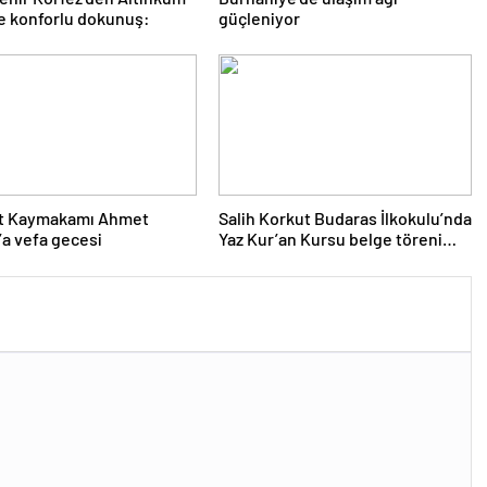
ne konforlu dokunuş:
güçleniyor
t Kaymakamı Ahmet
Salih Korkut Budaras İlkokulu’nda
a vefa gecesi
Yaz Kur’an Kursu belge töreni
düzenlendi