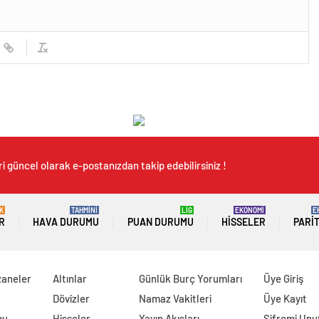
i güncel olarak e-postanızdan takip edebilirsiniz !
K
TAHMİNİ
LİG
EKONOMİ
E
R
HAVA DURUMU
PUAN DURUMU
HISSELER
PARI
zaneler
Altınlar
Günlük Burç Yorumları
Üye Giriş
Dövizler
Namaz Vakitleri
Üye Kayıt
mu
Hisseler
Yayın Akışları
Şifremi Un