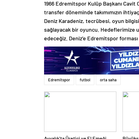
1966 Edremitspor Kulüp Başkanı Cavit Ce
transfer döneminde takımımızın ihtiyaç
Deniz Karadeniz, tecrübesi, oyun bilgisi
sağlayacak bir oyuncu. Hedeflerimiz
edeceğiz. Deniz’e Edremitspor forması al
Edremitspor
futbol
orta saha
Ayvalık’ta Üretici ve El Emeği
Büyükşe