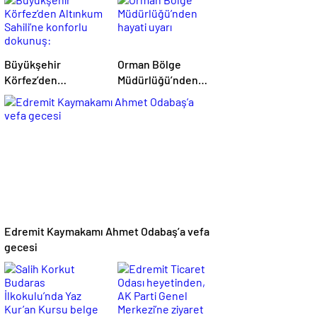
Büyükşehir
Orman Bölge
Körfez’den
Müdürlüğü’nden
Altınkum Sahili’ne
hayati uyarı
konforlu dokunuş:
Edremit Kaymakamı Ahmet Odabaş’a vefa
gecesi