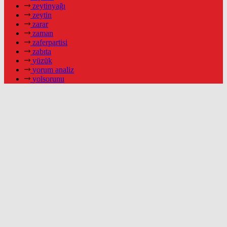
zeytinyağı
zeytin
zarar
zaman
zaferpartisi
zabıta
yüzük
yorum analiz
yolsorunu