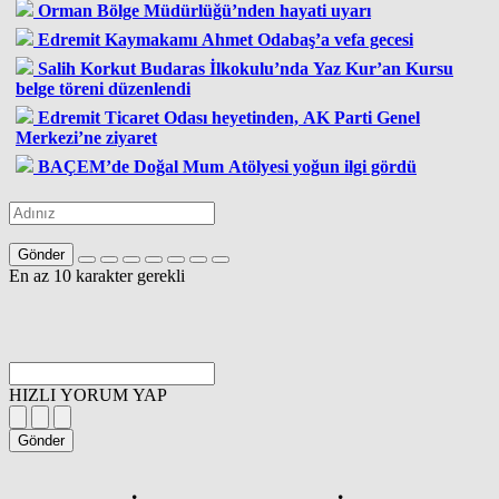
Orman Bölge Müdürlüğü’nden hayati uyarı
Edremit Kaymakamı Ahmet Odabaş’a vefa gecesi
Salih Korkut Budaras İlkokulu’nda Yaz Kur’an Kursu
belge töreni düzenlendi
Edremit Ticaret Odası heyetinden, AK Parti Genel
Merkezi’ne ziyaret
BAÇEM’de Doğal Mum Atölyesi yoğun ilgi gördü
Gönder
En az 10 karakter gerekli
HIZLI YORUM YAP
Gönder