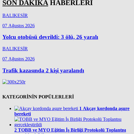
SON DAKİKA
HABERLERİ
BALIKESİR
07 Ağustos 2026
Yolcu otobüsü devrildi: 3 ölü, 26 yaralı
BALIKESİR
07 Ağustos 2026
Trafik kazasında 2 kişi yaralandı
KATEGORİNİN POPÜLERLERİ
1
Akçay kordonda aşure
bereketi
2
TOBB ve MYO Eğitim İş Birliği Protokolü Toplantısı