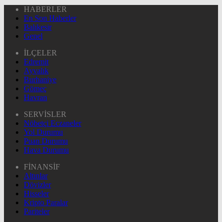
HABERLER
En Son Haberler
Balıkesir
Genel
İLÇELER
Edremit
Ayvalık
Burhaniye
Gömeç
Havran
SERVİSLER
Nöbetçi Eczaneler
Yol Durumu
Puan Durumu
Hava Durumu
FİNANSİF
Altınlar
Dövizler
Hisseler
Kripto Paralar
Pariteler