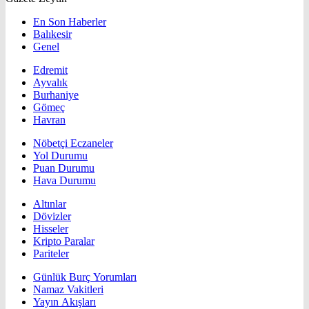
En Son Haberler
Balıkesir
Genel
Edremit
Ayvalık
Burhaniye
Gömeç
Havran
Nöbetçi Eczaneler
Yol Durumu
Puan Durumu
Hava Durumu
Altınlar
Dövizler
Hisseler
Kripto Paralar
Pariteler
Günlük Burç Yorumları
Namaz Vakitleri
Yayın Akışları