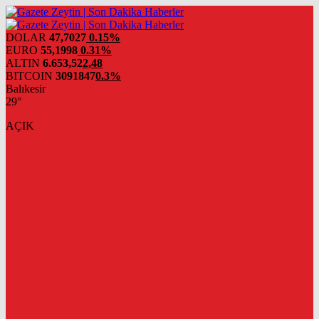
DOLAR
47,7027
0.15%
EURO
55,1998
0.31%
ALTIN
6.653,52
2,48
BITCOIN
3091847
0.3%
Balıkesir
29°
AÇIK