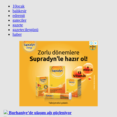
10ocak
balıkesir
edremit
gateciler
gazete
gazetecilergünü
haber
Burhaniye’de ulaşım ağı güçleniyor