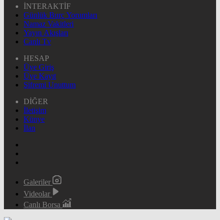
İNTERAKTİF
Günlük Burç Yorumları
Namaz Vakitleri
Yayın Akışları
Canlı Tv
HESAP
Üye Giriş
Üye Kayıt
Şifremi Unuttum
DİĞER
İletişim
Künye
İlan
Galeriler
Videolar
Canlı Borsa