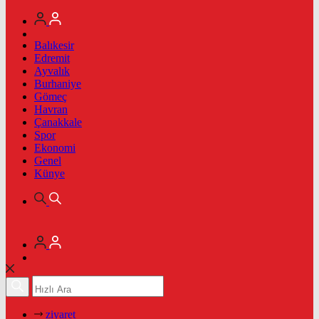
Balıkesir
Edremit
Ayvalık
Burhaniye
Gömeç
Havran
Çanakkale
Spor
Ekonomi
Genel
Künye
ziyaret