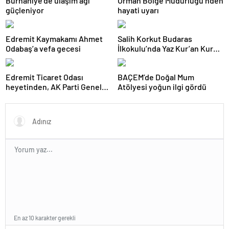
Burhaniye’de ulaşım ağı
Orman Bölge Müdürlüğü’nden
güçleniyor
hayati uyarı
Edremit Kaymakamı Ahmet
Salih Korkut Budaras
Odabaş’a vefa gecesi
İlkokulu’nda Yaz Kur’an Kursu
belge töreni düzenlendi
Edremit Ticaret Odası
BAÇEM’de Doğal Mum
heyetinden, AK Parti Genel
Atölyesi yoğun ilgi gördü
Merkezi’ne ziyaret
En az 10 karakter gerekli