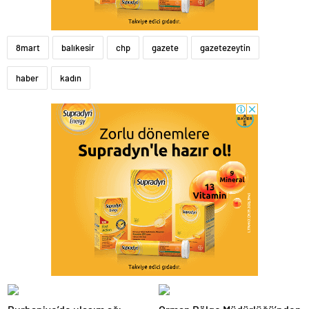
8mart
balıkesir
chp
gazete
gazetezeytin
haber
kadın