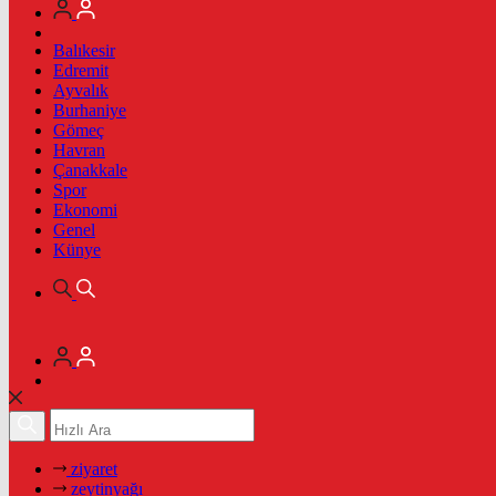
Balıkesir
Edremit
Ayvalık
Burhaniye
Gömeç
Havran
Çanakkale
Spor
Ekonomi
Genel
Künye
ziyaret
zeytinyağı