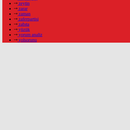
zeytin
zarar
zaman
zaferpartisi
zabıta
yüzük
yorum analiz
yolsorunu