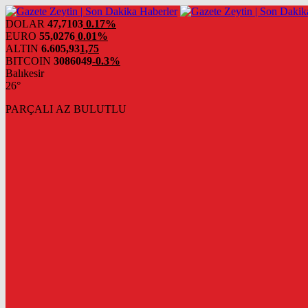
DOLAR
47,7103
0.17%
EURO
55,0276
0.01%
ALTIN
6.605,93
1,75
BITCOIN
3086049
-0.3%
Balıkesir
26°
PARÇALI AZ BULUTLU