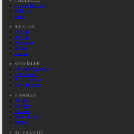
HABERLER
En Son Haberler
Balıkesir
Genel
İLÇELER
Edremit
Ayvalık
Burhaniye
Gömeç
Havran
SERVİSLER
Nöbetçi Eczaneler
Yol Durumu
Puan Durumu
Hava Durumu
FİNANSİF
Altınlar
Dövizler
Hisseler
Kripto Paralar
Pariteler
İNTERAKTİF