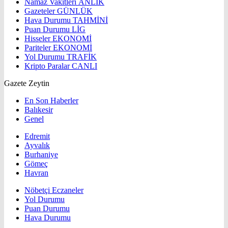
Namaz Vakitleri
ANLIK
Gazeteler
GÜNLÜK
Hava Durumu
TAHMİNİ
Puan Durumu
LİG
Hisseler
EKONOMİ
Pariteler
EKONOMİ
Yol Durumu
TRAFİK
Kripto Paralar
CANLI
Gazete Zeytin
En Son Haberler
Balıkesir
Genel
Edremit
Ayvalık
Burhaniye
Gömeç
Havran
Nöbetçi Eczaneler
Yol Durumu
Puan Durumu
Hava Durumu