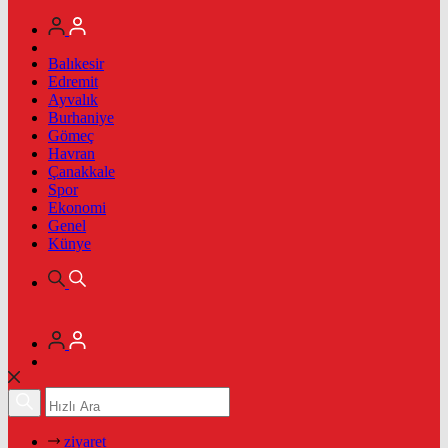
Balıkesir
Edremit
Ayvalık
Burhaniye
Gömeç
Havran
Çanakkale
Spor
Ekonomi
Genel
Künye
ziyaret