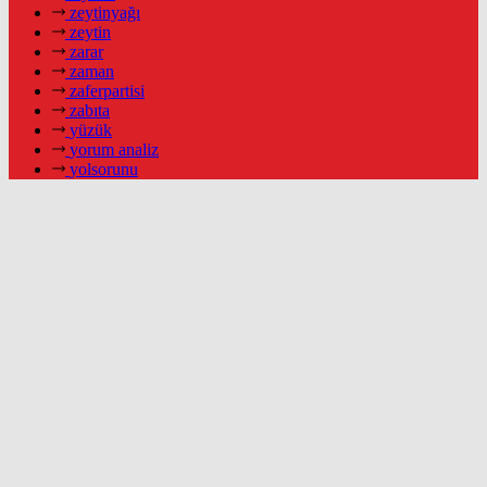
zeytinyağı
zeytin
zarar
zaman
zaferpartisi
zabıta
yüzük
yorum analiz
yolsorunu