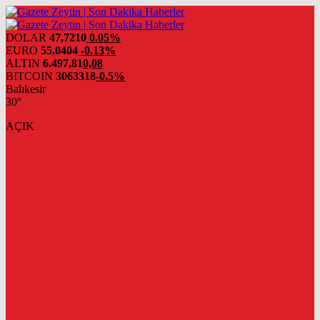
DOLAR
47,7210
0.05%
EURO
55,0404
-0.13%
ALTIN
6.497,81
0,08
BITCOIN
3063318
-0.5%
Balıkesir
30°
AÇIK