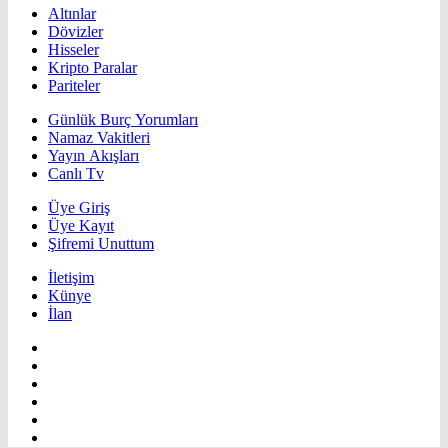
Altınlar
Dövizler
Hisseler
Kripto Paralar
Pariteler
Günlük Burç Yorumları
Namaz Vakitleri
Yayın Akışları
Canlı Tv
Üye Giriş
Üye Kayıt
Şifremi Unuttum
İletişim
Künye
İlan