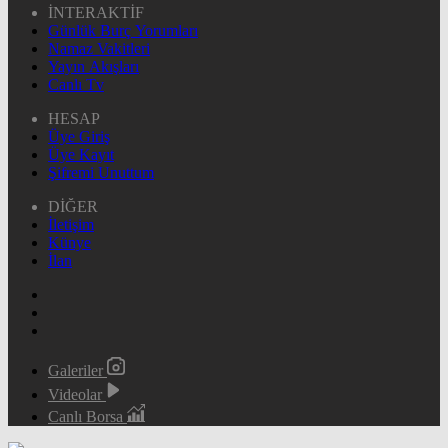
İNTERAKTİF
Günlük Burç Yorumları
Namaz Vakitleri
Yayın Akışları
Canlı Tv
HESAP
Üye Giriş
Üye Kayıt
Şifremi Unuttum
DİĞER
İletişim
Künye
İlan
Galeriler
Videolar
Canlı Borsa