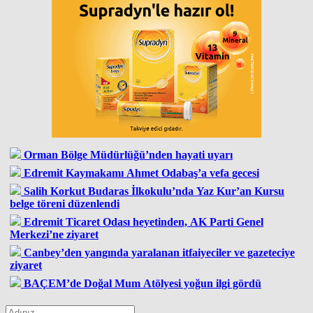
Orman Bölge Müdürlüğü’nden hayati uyarı
Edremit Kaymakamı Ahmet Odabaş’a vefa gecesi
Salih Korkut Budaras İlkokulu’nda Yaz Kur’an Kursu
belge töreni düzenlendi
Edremit Ticaret Odası heyetinden, AK Parti Genel
Merkezi’ne ziyaret
Canbey’den yangında yaralanan itfaiyeciler ve gazeteciye
ziyaret
BAÇEM’de Doğal Mum Atölyesi yoğun ilgi gördü