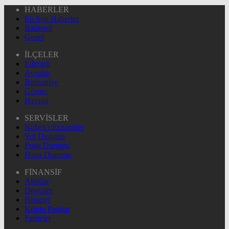
HABERLER
En Son Haberler
Balıkesir
Genel
İLÇELER
Edremit
Ayvalık
Burhaniye
Gömeç
Havran
SERVİSLER
Nöbetçi Eczaneler
Yol Durumu
Puan Durumu
Hava Durumu
FİNANSİF
Altınlar
Dövizler
Hisseler
Kripto Paralar
Pariteler