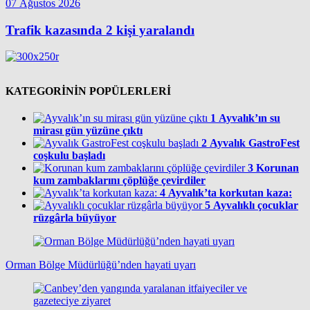
07 Ağustos 2026
Trafik kazasında 2 kişi yaralandı
KATEGORİNİN POPÜLERLERİ
1
Ayvalık’ın su
mirası gün yüzüne çıktı
2
Ayvalık GastroFest
coşkulu başladı
3
Korunan
kum zambaklarını çöplüğe çevirdiler
4
Ayvalık’ta korkutan kaza:
5
Ayvalıklı çocuklar
rüzgârla büyüyor
Orman Bölge Müdürlüğü’nden hayati uyarı