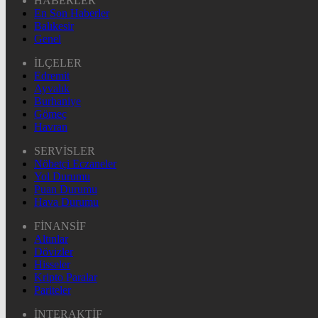
HABERLER
En Son Haberler
Balıkesir
Genel
İLÇELER
Edremit
Ayvalık
Burhaniye
Gömeç
Havran
SERVİSLER
Nöbetçi Eczaneler
Yol Durumu
Puan Durumu
Hava Durumu
FİNANSİF
Altınlar
Dövizler
Hisseler
Kripto Paralar
Pariteler
İNTERAKTİF