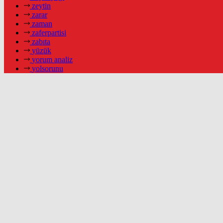
zeytin
zarar
zaman
zaferpartisi
zabıta
yüzük
yorum analiz
yolsorunu