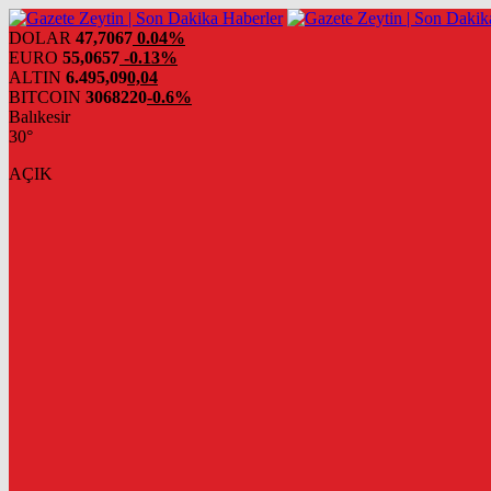
DOLAR
47,7067
0.04%
EURO
55,0657
-0.13%
ALTIN
6.495,09
0,04
BITCOIN
3068220
-0.6%
Balıkesir
30°
AÇIK