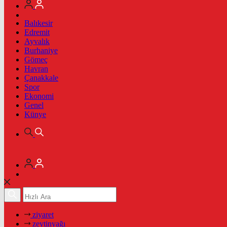
Balıkesir
Edremit
Ayvalık
Burhaniye
Gömeç
Havran
Çanakkale
Spor
Ekonomi
Genel
Künye
ziyaret
zeytinyağı