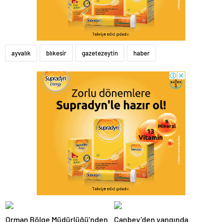
ayvalık
blıkesir
gazetezeytin
haber
Orman Bölge Müdürlüğü’nden
Canbey’den yangında