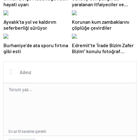
hayati uyarı
yaralanan itfaiyeciler ve
gazeteciye ziyaret
Ayvalık’ta yol ve kaldırım
Korunan kum zambaklarını
seferberliği sürüyor
çöplüğe çevirdiler
Burhaniye’de ata sporu fırtına
Edremit’te ‘İrade Bizim Zafer
gibi esti
Bizim” konulu fotoğraf
sergisi
En az 10 karakter gerekli