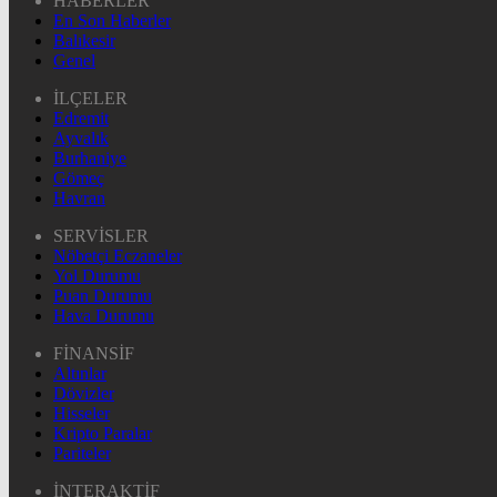
HABERLER
En Son Haberler
Balıkesir
Genel
İLÇELER
Edremit
Ayvalık
Burhaniye
Gömeç
Havran
SERVİSLER
Nöbetçi Eczaneler
Yol Durumu
Puan Durumu
Hava Durumu
FİNANSİF
Altınlar
Dövizler
Hisseler
Kripto Paralar
Pariteler
İNTERAKTİF