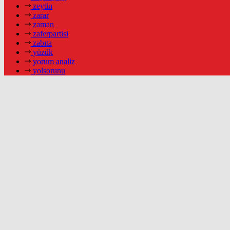
zeytin
zarar
zaman
zaferpartisi
zabıta
yüzük
yorum analiz
yolsorunu