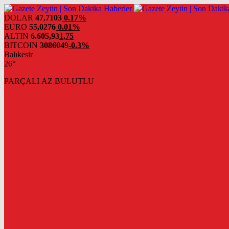
DOLAR
47,7103
0.17%
EURO
55,0276
0.01%
ALTIN
6.605,93
1,75
BITCOIN
3086049
-0.3%
Balıkesir
26°
PARÇALI AZ BULUTLU