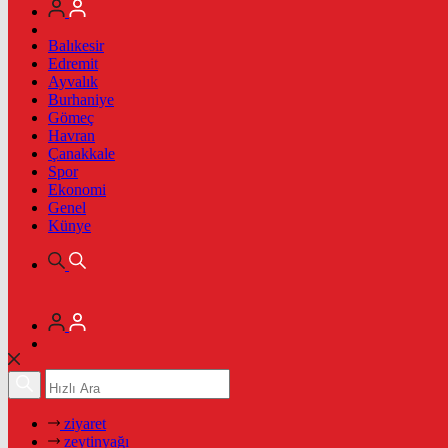
Balıkesir
Edremit
Ayvalık
Burhaniye
Gömeç
Havran
Çanakkale
Spor
Ekonomi
Genel
Künye
ziyaret
zeytinyağı