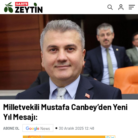
Milletvekili Mustafa Canbey’den Yeni
Yıl Mesajı:
30 Aralık 2025 12:48
ABONE OL
News