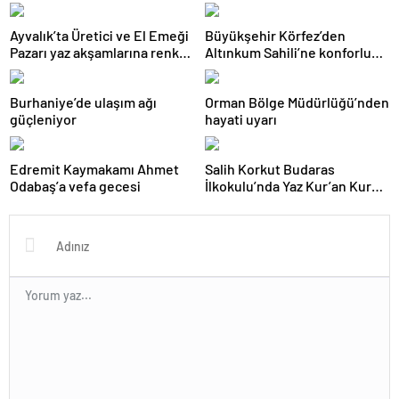
Ayvalık’ta Üretici ve El Emeği
Büyükşehir Körfez’den
Pazarı yaz akşamlarına renk
Altınkum Sahili’ne konforlu
katıyor
dokunuş:
Burhaniye’de ulaşım ağı
Orman Bölge Müdürlüğü’nden
güçleniyor
hayati uyarı
Edremit Kaymakamı Ahmet
Salih Korkut Budaras
Odabaş’a vefa gecesi
İlkokulu’nda Yaz Kur’an Kursu
belge töreni düzenlendi