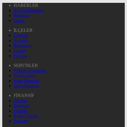
HABERLER
En Son Haberler
Balıkesir
Genel
İLÇELER
Edremit
Ayvalık
Burhaniye
Gömeç
Havran
SERVİSLER
Nöbetçi Eczaneler
Yol Durumu
Puan Durumu
Hava Durumu
FİNANSİF
Altınlar
Dövizler
Hisseler
Kripto Paralar
Pariteler