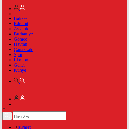
Balıkesir
Edremit
Ayvalık
Burhaniye
Gömeç
Havran
Çanakkale
Spor
Ekonomi
Genel
Künye
ziyaret