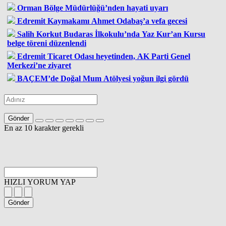
Orman Bölge Müdürlüğü’nden hayati uyarı
Edremit Kaymakamı Ahmet Odabaş’a vefa gecesi
Salih Korkut Budaras İlkokulu’nda Yaz Kur’an Kursu
belge töreni düzenlendi
Edremit Ticaret Odası heyetinden, AK Parti Genel
Merkezi’ne ziyaret
BAÇEM’de Doğal Mum Atölyesi yoğun ilgi gördü
Gönder
En az 10 karakter gerekli
HIZLI YORUM YAP
Gönder