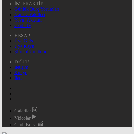
İNTERAKTİF
Günlük Burç Yorumları
Namaz Vakitleri
Yayın Akışları
Canlı Tv
HESAP
Üye Giriş
Üye Kayıt
Şifremi Unuttum
DİĞER
İletişim
Künye
İlan
Galeriler
Videolar
Canlı Borsa