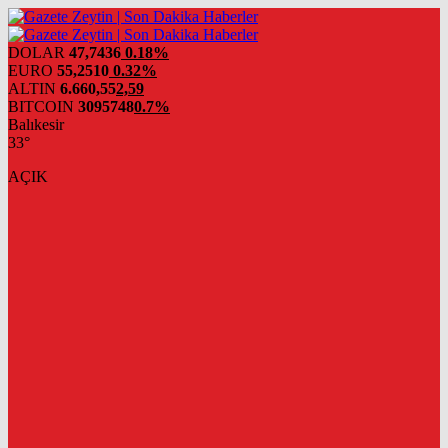
DOLAR
47,7436
0.18%
EURO
55,2510
0.32%
ALTIN
6.660,55
2,59
BITCOIN
3095748
0.7%
Balıkesir
33°
AÇIK