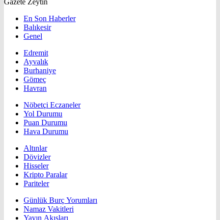
Gazete Zeytin
En Son Haberler
Balıkesir
Genel
Edremit
Ayvalık
Burhaniye
Gömeç
Havran
Nöbetçi Eczaneler
Yol Durumu
Puan Durumu
Hava Durumu
Altınlar
Dövizler
Hisseler
Kripto Paralar
Pariteler
Günlük Burç Yorumları
Namaz Vakitleri
Yayın Akışları