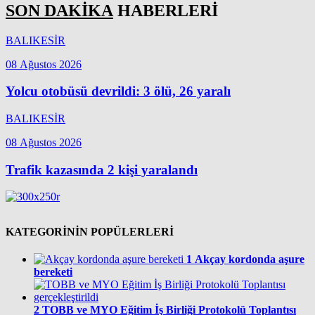
SON DAKİKA
HABERLERİ
BALIKESİR
08 Ağustos 2026
Yolcu otobüsü devrildi: 3 ölü, 26 yaralı
BALIKESİR
08 Ağustos 2026
Trafik kazasında 2 kişi yaralandı
KATEGORİNİN POPÜLERLERİ
1
Akçay kordonda aşure
bereketi
2
TOBB ve MYO Eğitim İş Birliği Protokolü Toplantısı