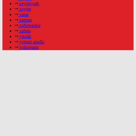
zeytinyağı
zeytin
zarar
zaman
zaferpartisi
zabıta
yüzük
yorum analiz
yolsorunu