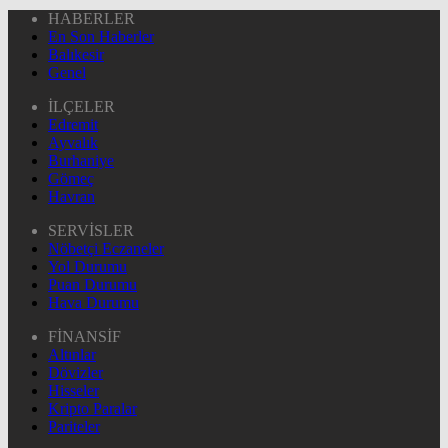
HABERLER
En Son Haberler
Balıkesir
Genel
İLÇELER
Edremit
Ayvalık
Burhaniye
Gömeç
Havran
SERVİSLER
Nöbetçi Eczaneler
Yol Durumu
Puan Durumu
Hava Durumu
FİNANSİF
Altınlar
Dövizler
Hisseler
Kripto Paralar
Pariteler