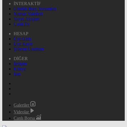
İNTERAKTİF
Günlük Burç Yorumları
Namaz Vakitleri
Yayın Akışları
Canlı Tv
HESAP
Üye Giriş
Üye Kayıt
Şifremi Unuttum
DİĞER
İletişim
Künye
İlan
Galeriler
Videolar
Canlı Borsa