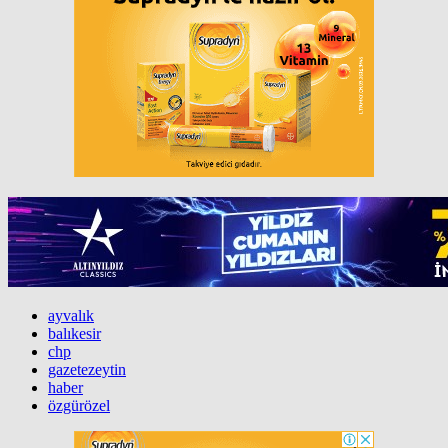
ayvalık
balıkesir
chp
gazetezeytin
haber
özgürözel