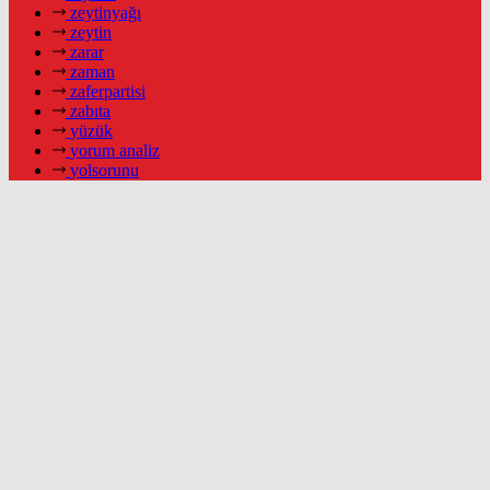
zeytinyağı
zeytin
zarar
zaman
zaferpartisi
zabıta
yüzük
yorum analiz
yolsorunu