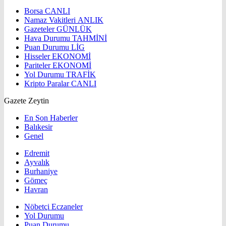
Borsa
CANLI
Namaz Vakitleri
ANLIK
Gazeteler
GÜNLÜK
Hava Durumu
TAHMİNİ
Puan Durumu
LİG
Hisseler
EKONOMİ
Pariteler
EKONOMİ
Yol Durumu
TRAFİK
Kripto Paralar
CANLI
Gazete Zeytin
En Son Haberler
Balıkesir
Genel
Edremit
Ayvalık
Burhaniye
Gömeç
Havran
Nöbetçi Eczaneler
Yol Durumu
Puan Durumu