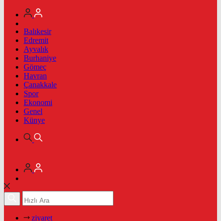
Balıkesir
Edremit
Ayvalık
Burhaniye
Gömeç
Havran
Çanakkale
Spor
Ekonomi
Genel
Künye
ziyaret