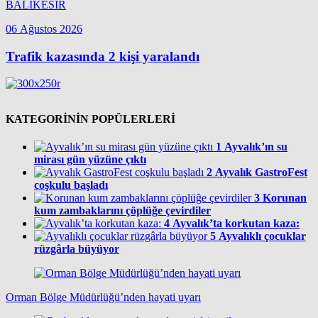
BALIKESİR
06 Ağustos 2026
Trafik kazasında 2 kişi yaralandı
KATEGORİNİN POPÜLERLERİ
1
Ayvalık’ın su
mirası gün yüzüne çıktı
2
Ayvalık GastroFest
coşkulu başladı
3
Korunan
kum zambaklarını çöplüğe çevirdiler
4
Ayvalık’ta korkutan kaza:
5
Ayvalıklı çocuklar
rüzgârla büyüyor
Orman Bölge Müdürlüğü’nden hayati uyarı