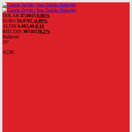
DOLAR
47,6015
0.06%
EURO
54,9785
-0.09%
ALTIN
6.483,48
-0,19
BITCOIN
3074812
0.2%
Balıkesir
29°
AÇIK