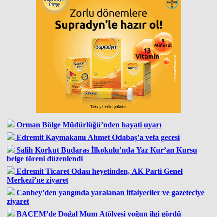
Orman Bölge Müdürlüğü’nden hayati uyarı
Edremit Kaymakamı Ahmet Odabaş’a vefa gecesi
Salih Korkut Budaras İlkokulu’nda Yaz Kur’an Kursu
belge töreni düzenlendi
Edremit Ticaret Odası heyetinden, AK Parti Genel
Merkezi’ne ziyaret
Canbey’den yangında yaralanan itfaiyeciler ve gazeteciye
ziyaret
BAÇEM’de Doğal Mum Atölyesi yoğun ilgi gördü