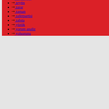
zeytin
zarar
zaman
zaferpartisi
zabıta
yüzük
yorum analiz
yolsorunu