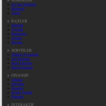
HABERLER
En Son Haberler
Balıkesir
Genel
İLÇELER
Edremit
Ayvalık
Burhaniye
Gömeç
Havran
SERVİSLER
Nöbetçi Eczaneler
Yol Durumu
Puan Durumu
Hava Durumu
FİNANSİF
Altınlar
Dövizler
Hisseler
Kripto Paralar
Pariteler
İNTERAKTİF