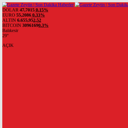
DOLAR
47,7015
0.15%
EURO
55,2086
0.33%
ALTIN
6.655,95
2,52
BITCOIN
3096169
0.3%
Balıkesir
29°
AÇIK