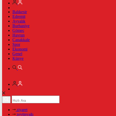
Balıkesir
Edremit
Ayvalık
Burhaniye
Gömeç
Havran
Çanakkale
Spor
Ekonomi
Genel
Künye
ziyaret
zeytinyağı