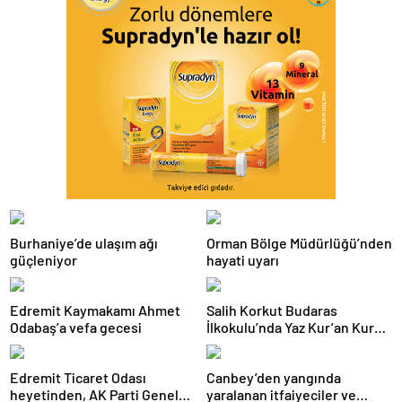
Burhaniye’de ulaşım ağı
Orman Bölge Müdürlüğü’nden
güçleniyor
hayati uyarı
Edremit Kaymakamı Ahmet
Salih Korkut Budaras
Odabaş’a vefa gecesi
İlkokulu’nda Yaz Kur’an Kursu
belge töreni düzenlendi
Edremit Ticaret Odası
Canbey’den yangında
heyetinden, AK Parti Genel
yaralanan itfaiyeciler ve