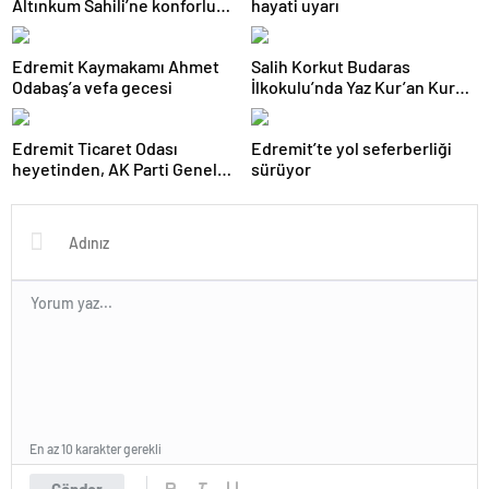
Altınkum Sahili’ne konforlu
hayati uyarı
dokunuş:
Edremit Kaymakamı Ahmet
Salih Korkut Budaras
Odabaş’a vefa gecesi
İlkokulu’nda Yaz Kur’an Kursu
belge töreni düzenlendi
Edremit Ticaret Odası
Edremit’te yol seferberliği
heyetinden, AK Parti Genel
sürüyor
Merkezi’ne ziyaret
En az 10 karakter gerekli