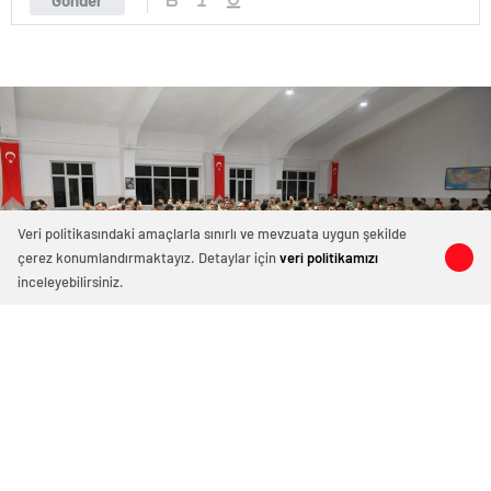
Gönder
Veri politikasındaki amaçlarla sınırlı ve mevzuata uygun şekilde
çerez konumlandırmaktayız. Detaylar için
veri politikamızı
0
0
0
0
inceleyebilirsiniz.
Vali Ustaoğlu Edremit’te Mehmetçik
ile iftarda buluştu
10 Mart 2026 12:38
ABONE OL
News