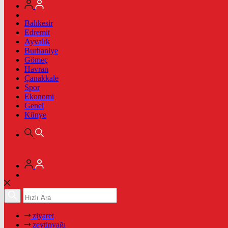
Balıkesir
Edremit
Ayvalık
Burhaniye
Gömeç
Havran
Çanakkale
Spor
Ekonomi
Genel
Künye
ziyaret
zeytinyağı