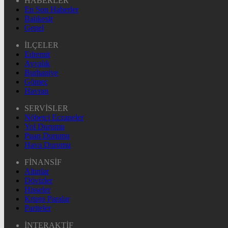
HABERLER
En Son Haberler
Balıkesir
Genel
İLÇELER
Edremit
Ayvalık
Burhaniye
Gömeç
Havran
SERVİSLER
Nöbetçi Eczaneler
Yol Durumu
Puan Durumu
Hava Durumu
FİNANSİF
Altınlar
Dövizler
Hisseler
Kripto Paralar
Pariteler
İNTERAKTİF