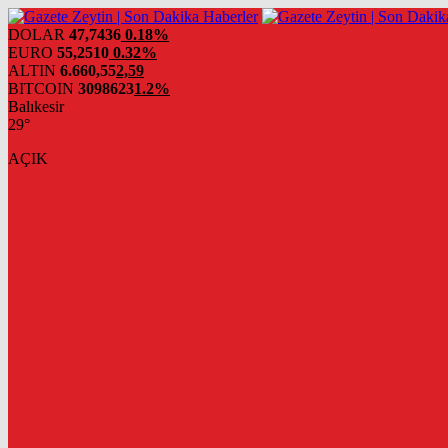
DOLAR
47,7436
0.18%
EURO
55,2510
0.32%
ALTIN
6.660,55
2,59
BITCOIN
3098623
1.2%
Balıkesir
29°
AÇIK