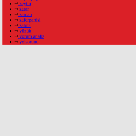
zeytin
zarar
zaman
zaferpartisi
zabıta
yüzük
yorum analiz
yolsorunu