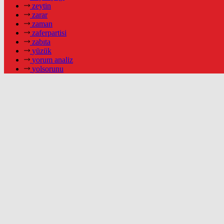
zeytin
zarar
zaman
zaferpartisi
zabıta
yüzük
yorum analiz
yolsorunu