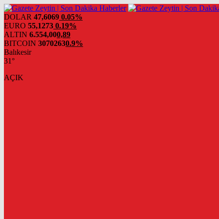
DOLAR
47,6069
0.05%
EURO
55,1273
0.19%
ALTIN
6.554,00
0,89
BITCOIN
3070263
0.9%
Balıkesir
31°
AÇIK