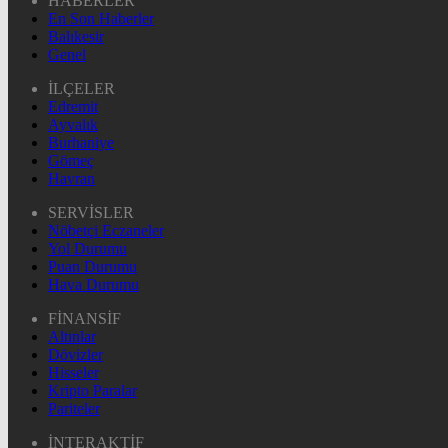
HABERLER
En Son Haberler
Balıkesir
Genel
İLÇELER
Edremit
Ayvalık
Burhaniye
Gömeç
Havran
SERVİSLER
Nöbetçi Eczaneler
Yol Durumu
Puan Durumu
Hava Durumu
FİNANSİF
Altınlar
Dövizler
Hisseler
Kripto Paralar
Pariteler
İNTERAKTİF