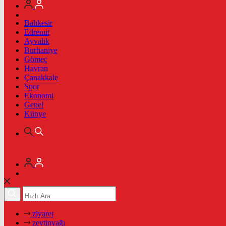
Balıkesir
Edremit
Ayvalık
Burhaniye
Gömeç
Havran
Çanakkale
Spor
Ekonomi
Genel
Künye
ziyaret
zeytinyağı