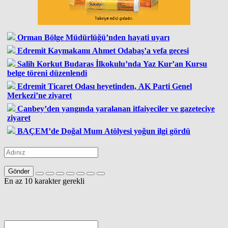
Orman Bölge Müdürlüğü’nden hayati uyarı
Edremit Kaymakamı Ahmet Odabaş’a vefa gecesi
Salih Korkut Budaras İlkokulu’nda Yaz Kur’an Kursu
belge töreni düzenlendi
Edremit Ticaret Odası heyetinden, AK Parti Genel
Merkezi’ne ziyaret
Canbey’den yangında yaralanan itfaiyeciler ve gazeteciye
ziyaret
BAÇEM’de Doğal Mum Atölyesi yoğun ilgi gördü
Gönder
En az 10 karakter gerekli