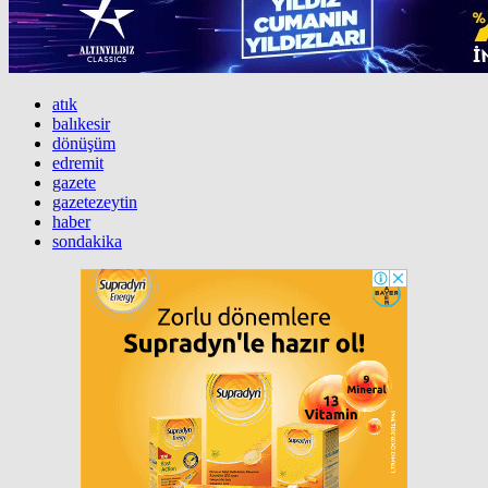
atık
balıkesir
dönüşüm
edremit
gazete
gazetezeytin
haber
sondakika