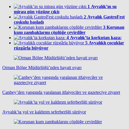
1
Ayvalık’ın su
mirası gün yüzüne çıktı
2
Ayvalık GastroFest
coşkulu başladı
3
Korunan
kum zambaklarını çöplüğe çevirdiler
4
Ayvalık’ta korkutan kaza:
5
Ayvalıklı çocuklar
rüzgârla büyüyor
Orman Bölge Müdürlüğü’nden hayati uyarı
Canbey’den yangında yaralanan itfaiyeciler ve gazeteciye ziyaret
Ayvalık’ta yol ve kaldırım seferberliği sürüyor