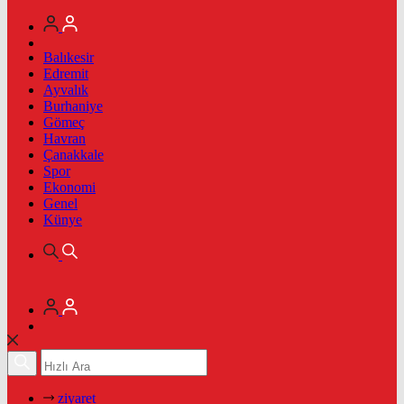
Balıkesir
Edremit
Ayvalık
Burhaniye
Gömeç
Havran
Çanakkale
Spor
Ekonomi
Genel
Künye
ziyaret