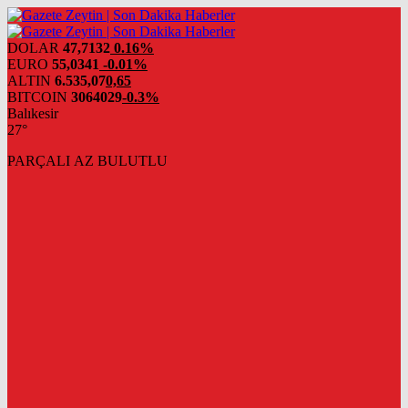
DOLAR
47,7132
0.16%
EURO
55,0341
-0.01%
ALTIN
6.535,07
0,65
BITCOIN
3064029
-0.3%
Balıkesir
27°
PARÇALI AZ BULUTLU