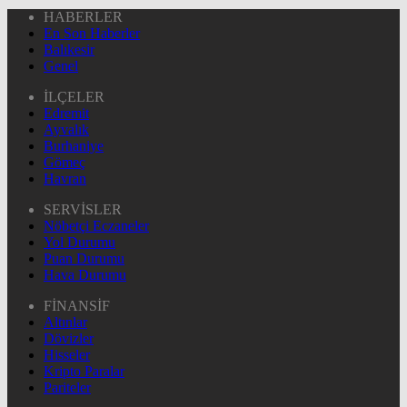
HABERLER
En Son Haberler
Balıkesir
Genel
İLÇELER
Edremit
Ayvalık
Burhaniye
Gömeç
Havran
SERVİSLER
Nöbetçi Eczaneler
Yol Durumu
Puan Durumu
Hava Durumu
FİNANSİF
Altınlar
Dövizler
Hisseler
Kripto Paralar
Pariteler