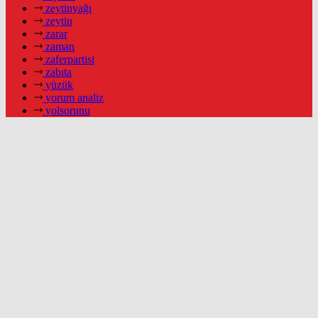
zeytinyağı
zeytin
zarar
zaman
zaferpartisi
zabıta
yüzük
yorum analiz
yolsorunu