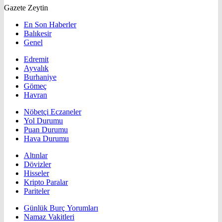
Gazete Zeytin
En Son Haberler
Balıkesir
Genel
Edremit
Ayvalık
Burhaniye
Gömeç
Havran
Nöbetçi Eczaneler
Yol Durumu
Puan Durumu
Hava Durumu
Altınlar
Dövizler
Hisseler
Kripto Paralar
Pariteler
Günlük Burç Yorumları
Namaz Vakitleri