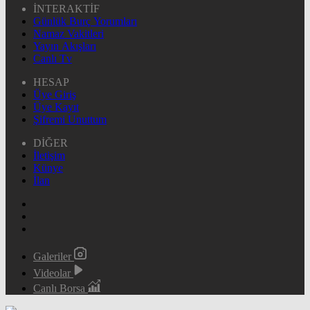
İNTERAKTİF
Günlük Burç Yorumları
Namaz Vakitleri
Yayın Akışları
Canlı Tv
HESAP
Üye Giriş
Üye Kayıt
Şifremi Unuttum
DİĞER
İletişim
Künye
İlan
Galeriler
Videolar
Canlı Borsa