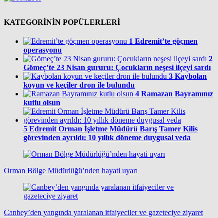
KATEGORİNİN POPÜLERLERİ
1
Edremit’te göçmen
operasyonu
2
Gömeç’te 23 Nisan gururu: Çocukların neşesi ilçeyi sardı
3
Kaybolan
koyun ve keçiler dron ile bulundu
4
Ramazan Bayramınız
kutlu olsun
5
Edremit Orman İşletme Müdürü Barış Tamer Kilis
görevinden ayrıldı: 10 yıllık döneme duygusal veda
Orman Bölge Müdürlüğü’nden hayati uyarı
Canbey’den yangında yaralanan itfaiyeciler ve gazeteciye ziyaret