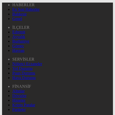
HABERLER
En Son Haberler
Balıkesir
Genel
İLÇELER
Edremit
Ayvalık
Burhaniye
Gömeç
Havran
SERVİSLER
Nöbetçi Eczaneler
Yol Durumu
Puan Durumu
Hava Durumu
FİNANSİF
Altınlar
Dövizler
Hisseler
Kripto Paralar
Pariteler