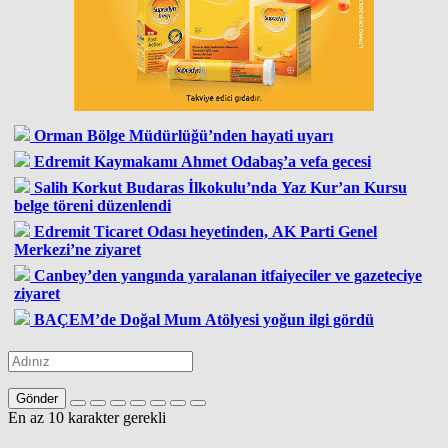
Orman Bölge Müdürlüğü’nden hayati uyarı
Edremit Kaymakamı Ahmet Odabaş’a vefa gecesi
Salih Korkut Budaras İlkokulu’nda Yaz Kur’an Kursu
belge töreni düzenlendi
Edremit Ticaret Odası heyetinden, AK Parti Genel
Merkezi’ne ziyaret
Canbey’den yangında yaralanan itfaiyeciler ve gazeteciye
ziyaret
BAÇEM’de Doğal Mum Atölyesi yoğun ilgi gördü
Gönder
En az 10 karakter gerekli