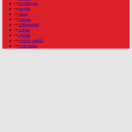
zeytinyağı
zeytin
zarar
zaman
zaferpartisi
zabıta
yüzük
yorum analiz
yolsorunu