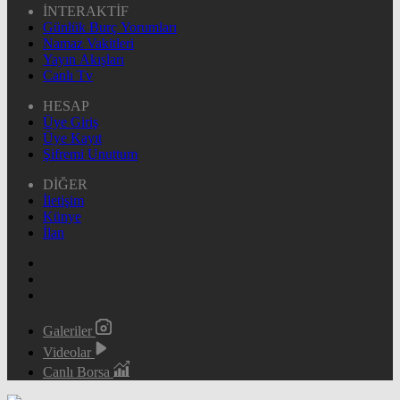
İNTERAKTİF
Günlük Burç Yorumları
Namaz Vakitleri
Yayın Akışları
Canlı Tv
HESAP
Üye Giriş
Üye Kayıt
Şifremi Unuttum
DİĞER
İletişim
Künye
İlan
Galeriler
Videolar
Canlı Borsa