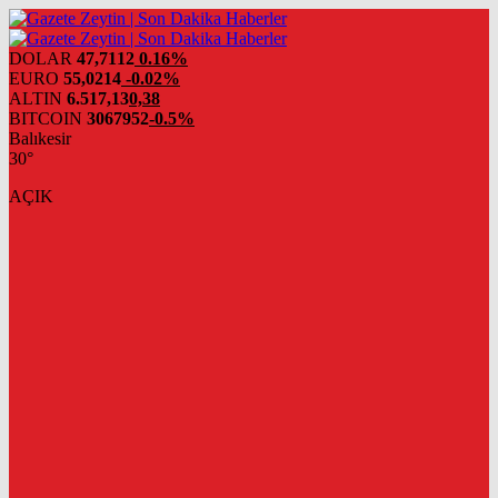
DOLAR
47,7112
0.16%
EURO
55,0214
-0.02%
ALTIN
6.517,13
0,38
BITCOIN
3067952
-0.5%
Balıkesir
30°
AÇIK