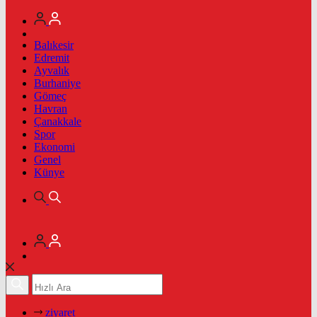
Balıkesir
Edremit
Ayvalık
Burhaniye
Gömeç
Havran
Çanakkale
Spor
Ekonomi
Genel
Künye
ziyaret