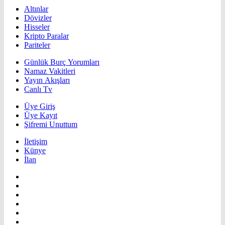
Altınlar
Dövizler
Hisseler
Kripto Paralar
Pariteler
Günlük Burç Yorumları
Namaz Vakitleri
Yayın Akışları
Canlı Tv
Üye Giriş
Üye Kayıt
Şifremi Unuttum
İletişim
Künye
İlan